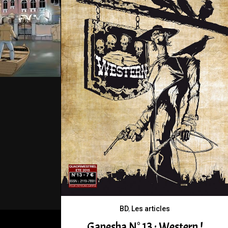
BD
,
Les articles
Ganesha N° 13 : Western !