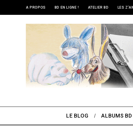
A PROPOS
BD EN LIGNE !
ATELIER BD
LES Z’A
LE BLOG
ALBUMS BD